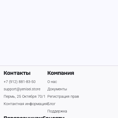
Ищу грунт
Асфальтовая крошка с доставкой
10 000 ₽
900 ₽
Бой бетона
200 ₽
Свердловский
район
Контакты
Компания
+7 (912) 881-83-50
О нас
support@yenisei.store
Документы
Пермь, 25 Октября 70/1
Регистрация прав
Контактная информация
Блог
Поддержка