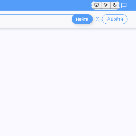
Найти
--
Войти
 доставкой
200
₽
/ т
Бой бетона
а, асфальта до Вашего участка.
мм.
е куски).
учета стоимости доставки. Чем меньше
ь.