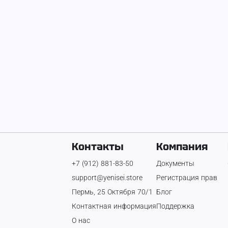
Приму грунт
Вывоз снега самосвалами
1 ₽
350 ₽
Контакты
Компания
+7 (912) 881-83-50
Документы
support@yenisei.store
Регистрация прав
Пермь, 25 Октября 70/1
Блог
Контактная информация
Поддержка
О нас