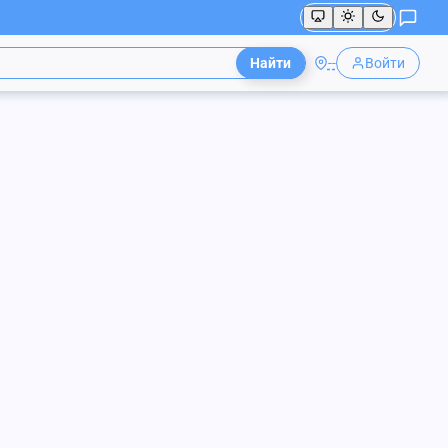
Найти
--
Войти
260
₽
/ т
ПГС
text":""}]},{"type":"paragraph","children":[{"text":"✅
"}]},{"type":"paragraph","children":[{"text":"✅
graph","children":[{"text":"✅ Возим от 15
children":[{"text":"✅ Доставка оплачивается
children":[{"text":""}]},
"text":"Применение:"}]},
ext":""}]},{"type":"paragraph","children":[{"text":"✅
ragraph","children":[{"text":"✅ Планировки и
,{"type":"paragraph","children":[{"text":"✅
онолитные фундаменты;"}]},
:[{"text":"✅ Отсыпки оснований под различные