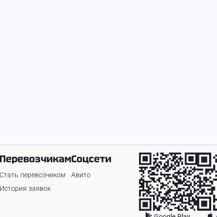
Приму грунт
Уборка "ПОД К
самосвалами
1 ₽
350 ₽
Перевозчикам
Соцсети
Стать перевозчиком
Авито
История заявок
Google Play