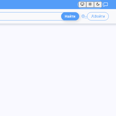
Найти
--
Войти
ые б/у 3-
6 000
₽
/ шт
я
Плиты дорожные
ерми
качество
яйте по телефону
ожные плиты, выпущенные зачастую еще во
упают новым. Исключение – только внешней