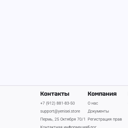
Вывоз снега 
Зимние перчатки махровые с ПВХ
350 ₽
52 ₽
Контакты
Компания
+7 (912) 881-83-50
О нас
support@yenisei.store
Документы
Пермь, 25 Октября 70/1
Регистрация прав
Контактная информация
Блог