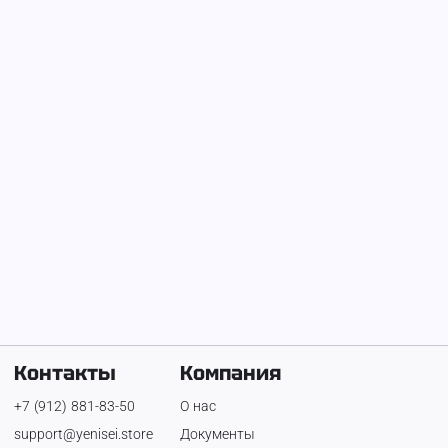
На Енисее с
16 ноября 2024 г.
vramss
Контакты
Компания
+7 (912) 881-83-50
О нас
support@yenisei.store
Документы