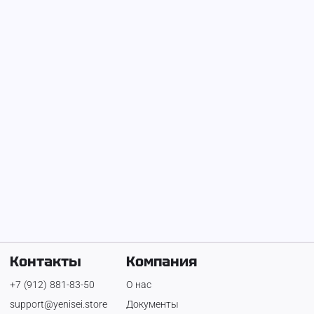
На Енисее с
28 мая 2025 г.
user_001704
Контакты
Компания
+7 (912) 881-83-50
О нас
support@yenisei.store
Документы