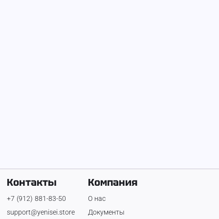
На Енисее с
18 июля 2025 г.
user_001146
Контакты
Компания
+7 (912) 881-83-50
О нас
support@yenisei.store
Документы