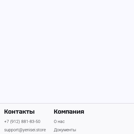
На Енисее с
14 февраля 2023 г.
test
Контакты
Компания
+7 (912) 881-83-50
О нас
support@yenisei.store
Документы