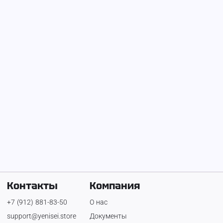
На Енисее с
21 декабря 2025 г.
Александр Вохмяков
Ип Вохмякова
Телефон:
+7 (982) 253-28-20
Александр Вохмяков
Контакты
Компания
+7 (912) 881-83-50
О нас
support@yenisei.store
Документы