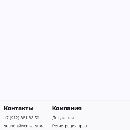
На Енисее с
29 января 2026 г.
Ринат Шагаев
Телефон:
+7 (952) 337-13-32
Контакты
Компания
+7 (912) 881-83-50
Документы
support@yenisei.store
Регистрация прав