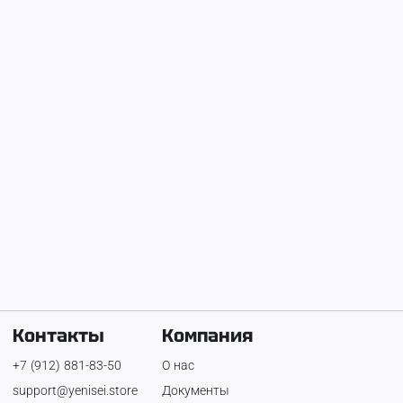
На Енисее с
10 ноября 2023 г.
Richard Cremer
Контакты
Компания
+7 (912) 881-83-50
О нас
support@yenisei.store
Документы