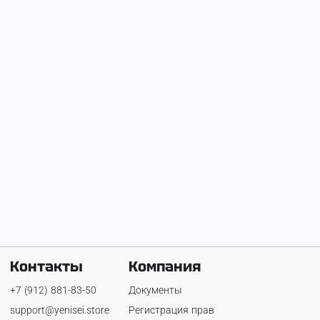
На Енисее с
6 мая 2025 г.
pavel
Телефон:
+7 (912) 491-54-66
Контакты
Компания
+7 (912) 881-83-50
Документы
support@yenisei.store
Регистрация прав