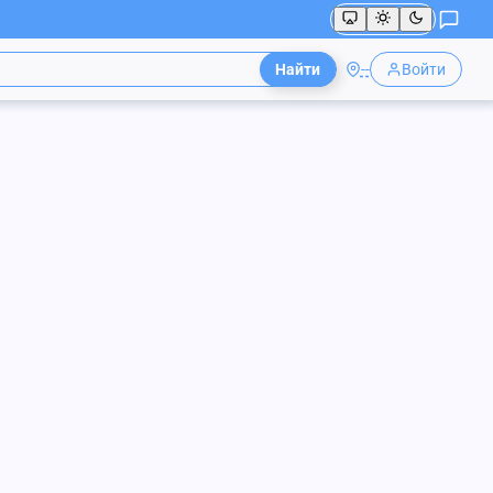
Найти
--
Войти
d-ison-05
-92-49