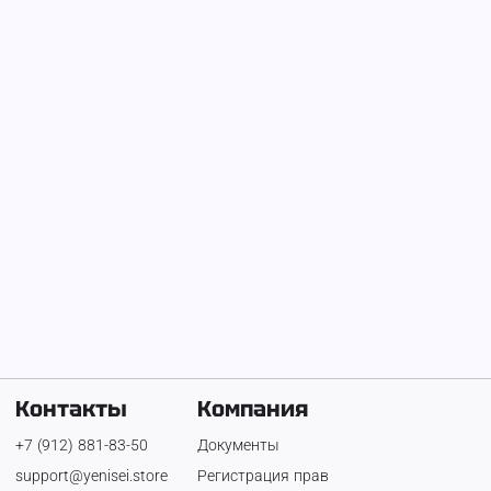
На Енисее с
2 июля 2026 г.
Михаил
Телефон:
+7 (922) 008-04-88
Контакты
Компания
+7 (912) 881-83-50
Документы
support@yenisei.store
Регистрация прав