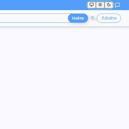
Найти
--
Войти
митрий
ой"
123-45-67