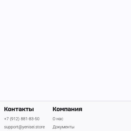
На Енисее с
25 июня 2026 г.
ja.d.el.fa.rm.s
Телефон:
+7 (906) 391-19-36
Контакты
Компания
+7 (912) 881-83-50
О нас
support@yenisei.store
Документы