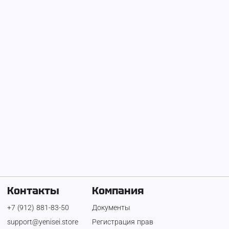
На Енисее с
9 апреля 2023 г.
ignore-me
Контакты
Компания
+7 (912) 881-83-50
Документы
support@yenisei.store
Регистрация прав