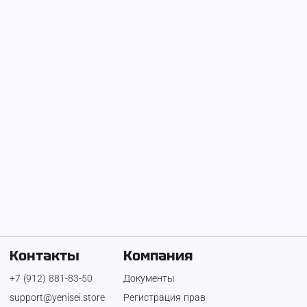
На Енисее с
25 июня 2026 г.
fzizak
Телефон:
+7 (922) 935-04-61
Контакты
Компания
+7 (912) 881-83-50
Документы
support@yenisei.store
Регистрация прав