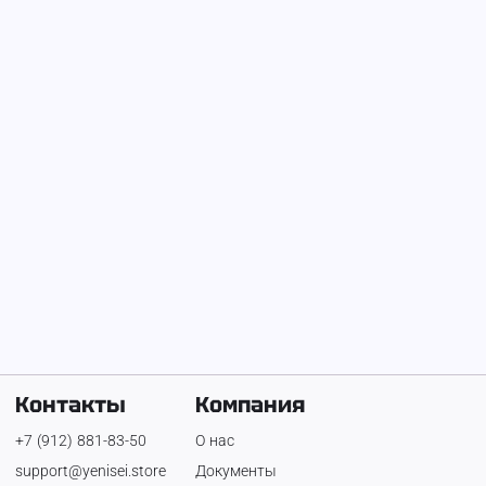
На Енисее с
8 ноября 2023 г.
Apple John
Контакты
Компания
+7 (912) 881-83-50
О нас
support@yenisei.store
Документы