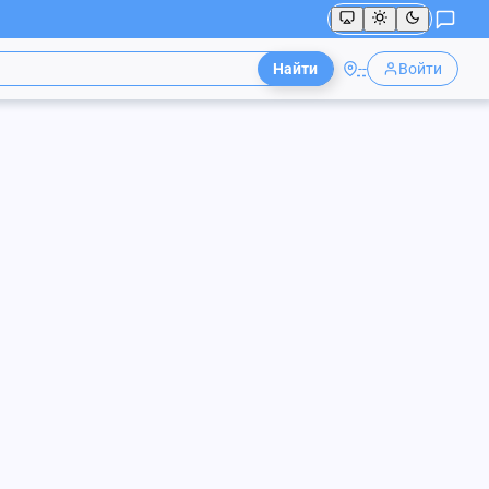
Найти
--
Войти
 Синицын