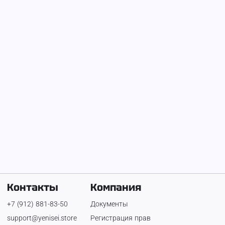
На Енисее с
23 апреля 2023 г.
admin
Контакты
Компания
+7 (912) 881-83-50
Документы
support@yenisei.store
Регистрация прав