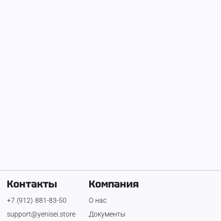
На Енисее с
20 января 2025 г.
Тест Тестович
Телефон:
+7 (999) 999-99-99
Контакты
Компания
+7 (912) 881-83-50
О нас
support@yenisei.store
Документы