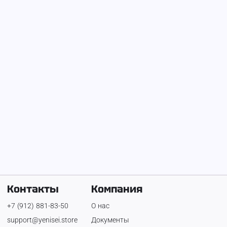
На Енисее с
2 декабря 2025 г.
Руслан
Телефон:
+7 (904) 841-46-70
Контакты
Компания
+7 (912) 881-83-50
О нас
support@yenisei.store
Документы