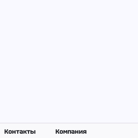
На Енисее с
23 марта 2025 г.
Иванов Иван Иванович
Телефон:
+7 (999) 999-87-65
Ищу грунт
10 000 ₽
Контакты
Компания