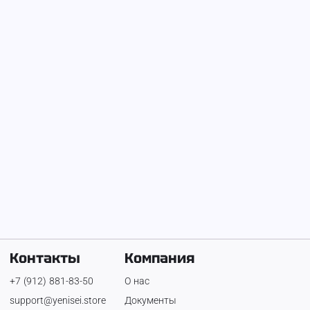
На Енисее с
7 августа 2025 г.
Кульмашев
Телефон:
+7 (982) 246-98-92
Контакты
Компания
+7 (912) 881-83-50
О нас
support@yenisei.store
Документы