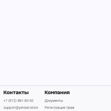
На Енисее с
4 декабря 2025 г.
Филин Игорь
Телефон:
+7 (950) 453-77-55
Контакты
Компания
+7 (912) 881-83-50
Документы
support@yenisei.store
Регистрация прав