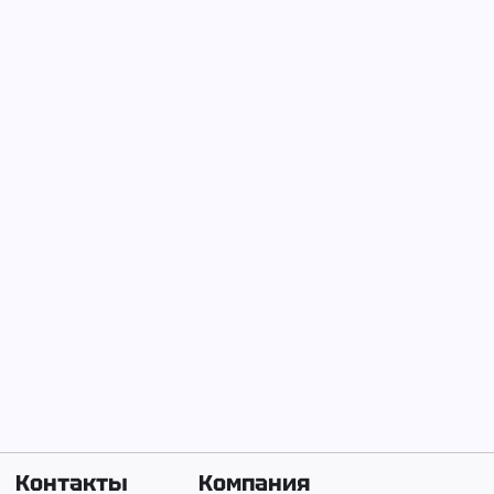
Нажмите
Создать
.
Создано:
26 мар. 25
Контакты
Компания