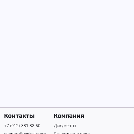
Приму грунт
Уборка "ПОД КЛЮЧ"
Вывоз снега самосвалами
1 ₽
350 ₽
350 ₽
Экскаватор-погрузчик
2 800 ₽
Контакты
Компания
+7 (912) 881-83-50
Документы
support@yenisei.store
Регистрация прав