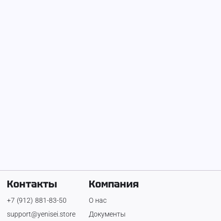
На Енисее с
3 ноября 2024 г.
Игорь Варов
Телефон:
+7 (912) 788-65-53
Контакты
Компания
+7 (912) 881-83-50
О нас
support@yenisei.store
Документы